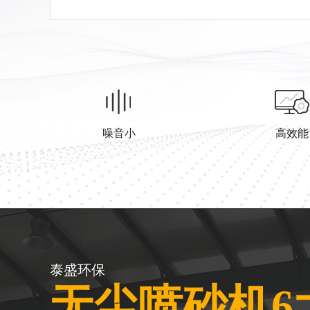
噪音小
高效能
泰盛环保
无尘喷砂机6