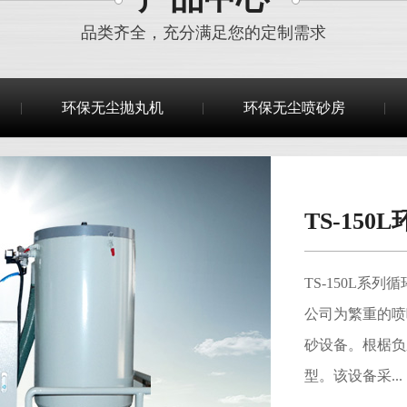
品类齐全，充分满足您的定制需求
环保无尘抛丸机
环保无尘喷砂房
TS-15
TS-150L
公司为繁重的喷
砂设备。根椐负
型。该设备采...